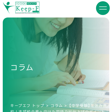
コラム
キープエフ トップ
コラム
【中学受験】冬休み直
前！志望校合格へ向けた国語力総仕上げのポイント